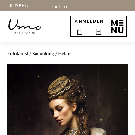
NL
DE
EN
Suchen
ANMELDEN
Fotokunst
Sammlung
Helena