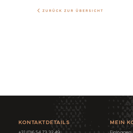
ZURÜCK ZUR ÜBERSICHT
KONTAKTDETAILS
MEIN K
+31 (0)6 54 73 32 49
Einloggen