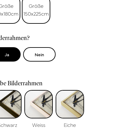
Größe
Größe
0x180cm
150x225cm
lderrahmen?
Ja
Nein
rbe Bilderrahmen
Schwarz
Weiss
Eiche