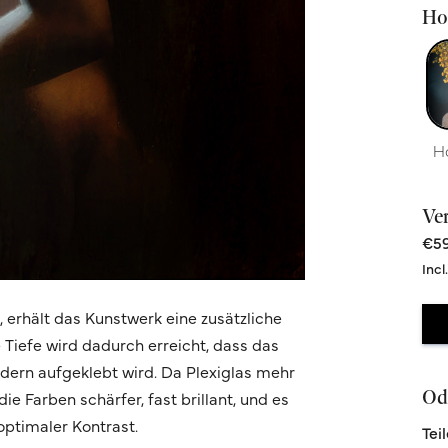
Hoc
H
Ve
€59
Incl
n, erhält das Kunstwerk eine zusätzliche
e Tiefe wird dadurch erreicht, dass das
ondern aufgeklebt wird. Da Plexiglas mehr
Ode
ie Farben schärfer, fast brillant, und es
optimaler Kontrast.
Tei