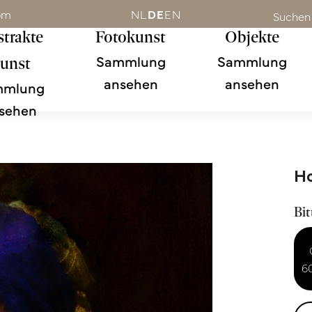
om
NL
DE
EN
Suchen
trakte
Fotokunst
Objekte
Sammlung
Sammlung
unst
ansehen
ansehen
mmlung
sehen
H
Bit
6