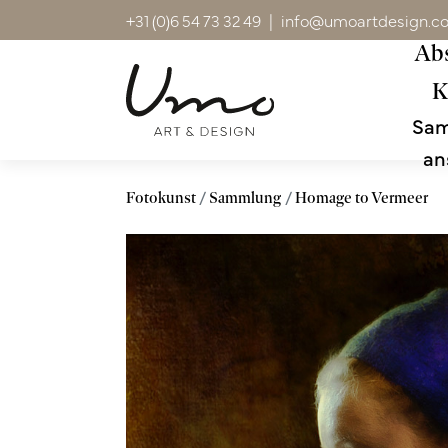
+31 (0)6 54 73 32 49
|
info@umoartdesign.c
Abs
K
Sa
an
Fotokunst
Sammlung
Homage to Vermeer