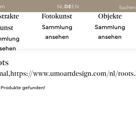
om
NL
DE
EN
Suchen
trakte
Fotokunst
Objekte
Sammlung
Sammlung
unst
ansehen
ansehen
mmlung
sehen
ots
mal,https://www.umoartdesign.com/nl/roots
 Produkte gefunden!