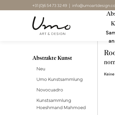
+31 (0)6 54 73 32 49
|
info@umoartdesign.c
Abs
K
Sa
an
Ro
Abstrakte Kunst
nor
Neu
Keine
Umo Kunstsammlung
Novocuadro
Kunstsammlung
Hoeshmand Mahmoed