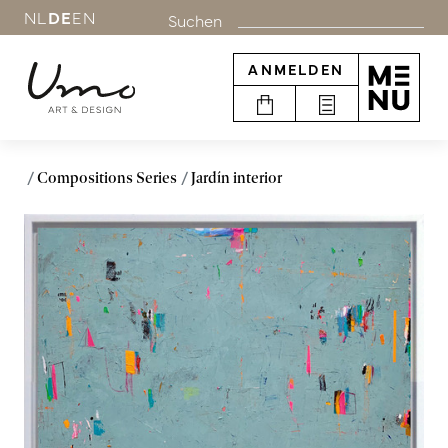
NL
DE
EN
Suchen
ANMELDEN
Compositions Series
Jardín interior