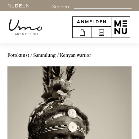
NL
DE
EN
Suchen
ANMELDEN
Fotokunst
Sammlung
Kenyan warrior