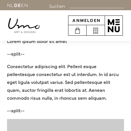
NL
DE
EN
Suchen
<h1 class="headings-font">Philips Kollektion</h1>
Kollektive
ANMELDEN
--split--
Lorem ipsum dolor sit amet
--split--
Consectetur adipiscing elit. Pellent esque
pellentesque consectetur est ut interdum. In id arcu
eget ligula volutpat varius. Sed pellentesque elit
quam, auctor fringilla erat lobortis at. Aenean
commodo risus nulla, in rhoncus sem aliquam.
--split--