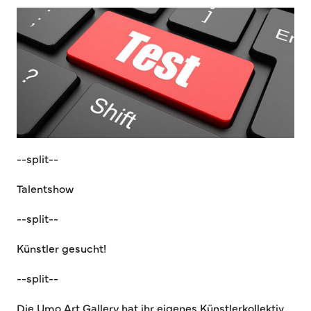
--split--
Talentshow
--split--
Künstler gesucht!
--split--
Die Umo Art Gallery hat ihr eigenes Künstlerkollektiv.