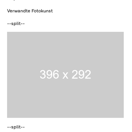
Verwandte Fotokunst
--split--
--split--