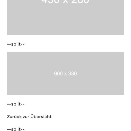
--split--
--split--
Zurück zur Übersicht
--split--