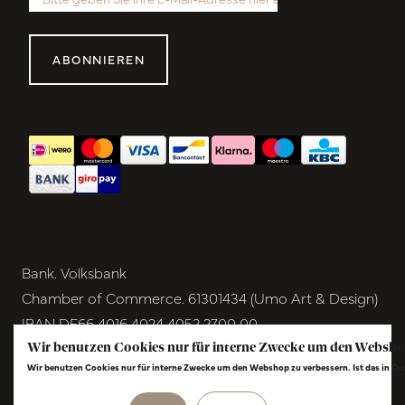
ABONNIEREN
Bank. Volksbank
Chamber of Commerce. 61301434 (Umo Art & Design)
IBAN DE66 4016 4024 4052 2700 00
BIC GENODEM1GRN
Wir benutzen Cookies nur für interne Zwecke um den Websho
Wir benutzen Cookies nur für interne Zwecke um den Webshop zu verbessern. Ist das in O
VAT NL854291040B01