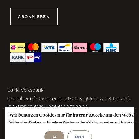
ABONNIEREN
Bank. Volksbank
Chamber of Commerce. 61301434 (Umo Art & Design)
IBAN DE66 4016 4024 4052 2700 00
BIC GENODEM1GRN
Wir benutzen Cookies nur für interne Zwecke um den Websho
Wir benutzen Cookies nur für interne Zwecke um den Webshop zu verbessern. Ist das in O
VAT NL854291040B01
© Copyright 2026 - Umo Art & Design |
InStijl
JA
NEIN