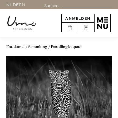
NL
DE
EN
Suchen
ANMELDEN
Fotokunst
Sammlung
Patrolling leopard