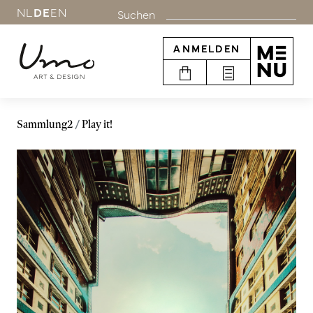
NL
DE
EN
Suchen
ANMELDEN
Sammlung2
Play it!