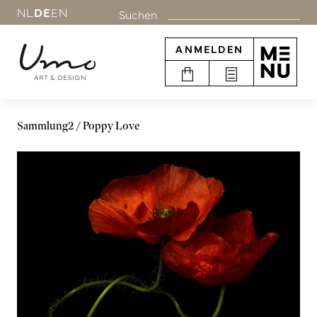
NL
DE
EN
Suchen
ANMELDEN
Sammlung2
Poppy Love