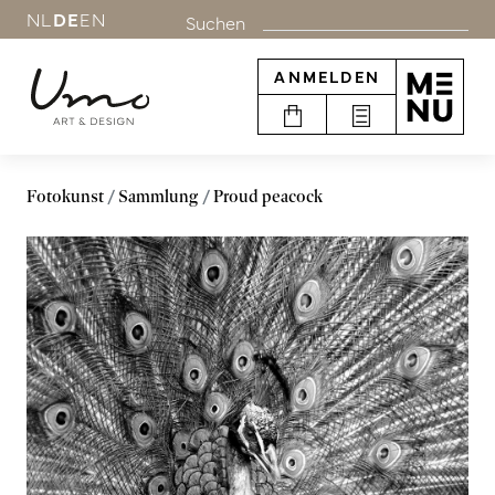
NL
DE
EN
Suchen
ANMELDEN
Fotokunst
Sammlung
Proud peacock