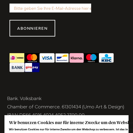
ABONNIEREN
Bank. Volksbank
Chamber of Commerce. 61301434 (Umo Art & Design)
IBAN DE66 4016 4024 4052 2700 00
BIC GENODEM1GRN
Wir benutzen Cookies nur für interne Zwecke um den Websho
Wir benutzen Cookies nur für interne Zwecke um den Webshop zu verbessern. Ist das in O
VAT NL854291040B01