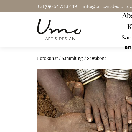
+31 (0)6 54 73 32 49
|
info@umoartdesign.c
Abs
K
Sa
an
Fotokunst
Sammlung
Sawabona