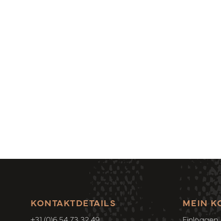
KONTAKTDETAILS
MEIN K
+31 (0)6 54 73 32 49
Einloggen