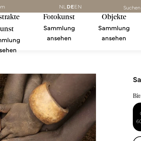
om
NL
DE
EN
Suchen
trakte
Fotokunst
Objekte
Sammlung
Sammlung
unst
ansehen
ansehen
mmlung
sehen
S
Bit
6