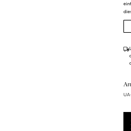
ein
die
Ar
UA