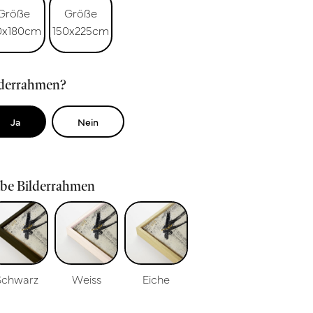
Größe
Größe
0x180cm
150x225cm
lderrahmen?
Ja
Nein
rbe Bilderrahmen
Schwarz
Weiss
Eiche