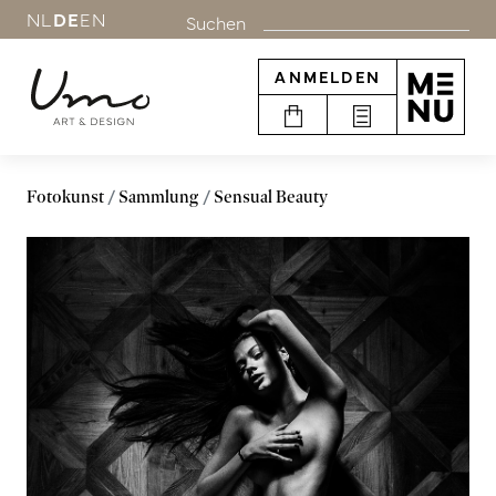
NL
DE
EN
Suchen
ANMELDEN
Fotokunst
Sammlung
Sensual Beauty