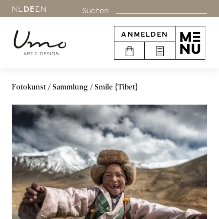
NL
DE
EN
Suchen
ANMELDEN
Fotokunst
Sammlung
Smile {Tibet}