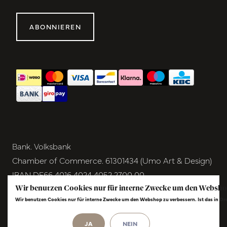
ABONNIEREN
Bank. Volksbank
Chamber of Commerce. 61301434 (Umo Art & Design)
IBAN DE66 4016 4024 4052 2700 00
BIC GENODEM1GRN
Wir benutzen Cookies nur für interne Zwecke um den Websho
Wir benutzen Cookies nur für interne Zwecke um den Webshop zu verbessern. Ist das in O
VAT NL854291040B01
© Copyright 2026 - Umo Art & Design |
InStijl
JA
NEIN