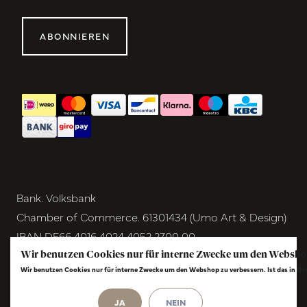
ABONNIEREN
Bank. Volksbank
Chamber of Commerce. 61301434 (Umo Art & Design)
IBAN DE66 4016 4024 4052 2700 00
BIC GENODEM1GRN
Wir benutzen Cookies nur für interne Zwecke um den Websho
Wir benutzen Cookies nur für interne Zwecke um den Webshop zu verbessern. Ist das in O
VAT NL854291040B01
© Copyright 2026 - Umo Art & Design |
InStijl
JA
NEIN