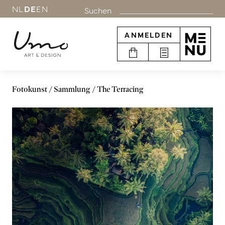
NL
DE
EN
Suchen
ANMELDEN
Fotokunst
Sammlung
The Terracing