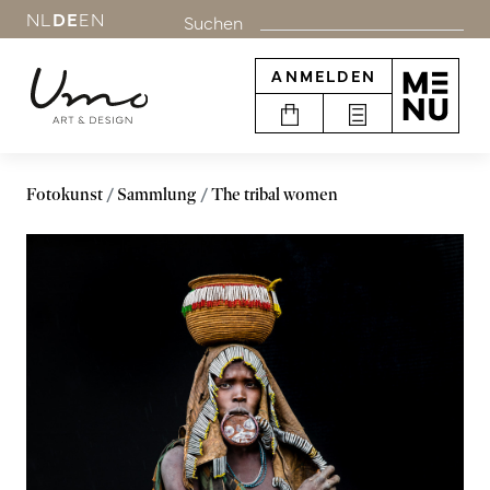
NL
DE
EN
Suchen
ANMELDEN
Fotokunst
Sammlung
The tribal women