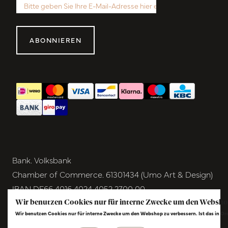
ABONNIEREN
Bank. Volksbank
Chamber of Commerce. 61301434 (Umo Art & Design)
IBAN DE66 4016 4024 4052 2700 00
BIC GENODEM1GRN
Wir benutzen Cookies nur für interne Zwecke um den Websho
Wir benutzen Cookies nur für interne Zwecke um den Webshop zu verbessern. Ist das in O
VAT NL854291040B01