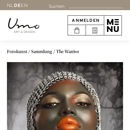
NL
DE
EN
Suchen
ANMELDEN
Fotokunst
Sammlung
The Warrior