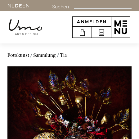
NL
DE
EN
Suchen
ANMELDEN
Fotokunst
Sammlung
Tia