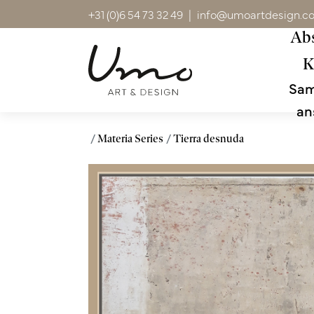
+31 (0)6 54 73 32 49
|
info@umoartdesign.c
Abs
K
Sa
an
Materia Series
Tierra desnuda