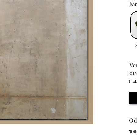
Fa
Ve
€17
Incl
Ode
Tei