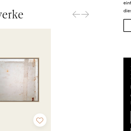
ein
werke
die