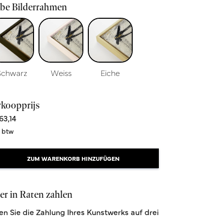
rbe Bilderrahmen
Schwarz
Weiss
Eiche
rkoopprijs
63,14
. btw
ZUM WARENKORB HINZUFÜGEN
r in Raten zahlen
len Sie die Zahlung Ihres Kunstwerks auf drei