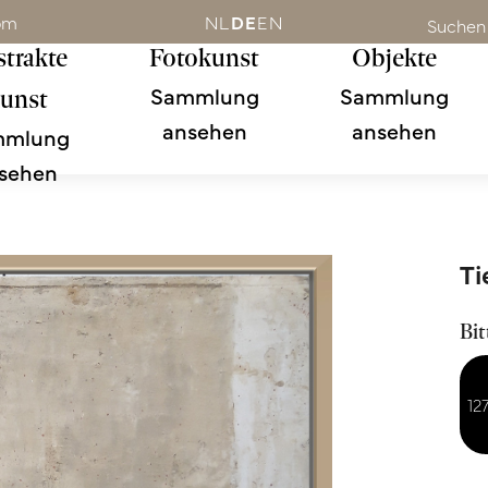
om
NL
DE
EN
Suchen
trakte
Fotokunst
Objekte
Sammlung
Sammlung
unst
ansehen
ansehen
mmlung
sehen
Ti
Bit
12