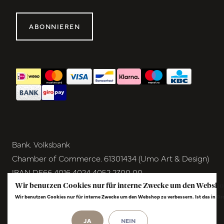
ABONNIEREN
Bank. Volksbank
Chamber of Commerce. 61301434 (Umo Art & Design)
IBAN DE66 4016 4024 4052 2700 00
BIC GENODEM1GRN
Wir benutzen Cookies nur für interne Zwecke um den Websho
Wir benutzen Cookies nur für interne Zwecke um den Webshop zu verbessern. Ist das in O
VAT NL854291040B01
© Copyright 2026 - Umo Art & Design |
InStijl
JA
NEIN