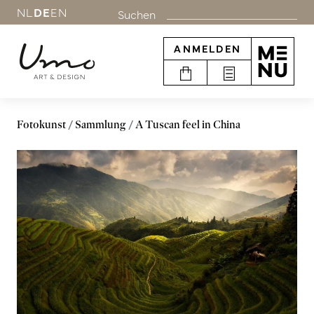
NL
DE
EN
Suchen
ANMELDEN
Fotokunst
Sammlung
A Tuscan feel in China