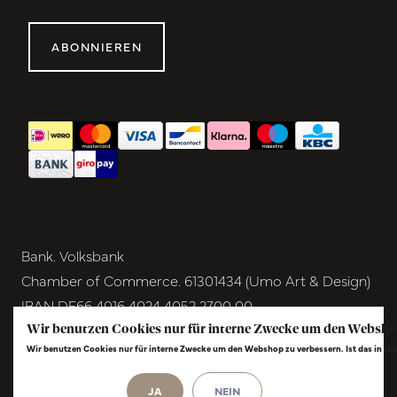
ABONNIEREN
Bank. Volksbank
Chamber of Commerce. 61301434 (Umo Art & Design)
IBAN DE66 4016 4024 4052 2700 00
BIC GENODEM1GRN
Wir benutzen Cookies nur für interne Zwecke um den Websho
Wir benutzen Cookies nur für interne Zwecke um den Webshop zu verbessern. Ist das in O
VAT NL854291040B01
© Copyright 2026 - Umo Art & Design |
InStijl
JA
NEIN