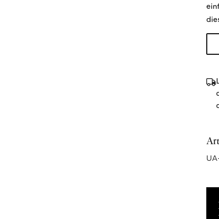
ein
die
Ar
UA