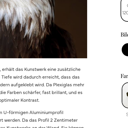
12
Bi
n, erhält das Kunstwerk eine zusätzliche
Fa
e Tiefe wird dadurch erreicht, dass das
ondern aufgeklebt wird. Da Plexiglas mehr
ie Farben schärfer, fast brillant, und es
optimaler Kontrast.
m U-förmigen Aluminiumprofil
t werden. Da das Profil 2 Zentimeter
Ihres Kunstwerks an der Wand. Sie können