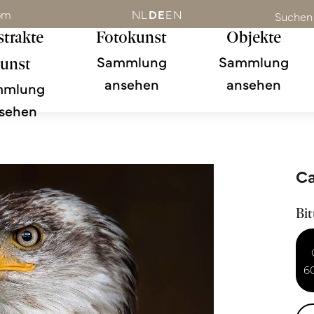
om
NL
DE
EN
Suchen
trakte
Fotokunst
Objekte
Sammlung
Sammlung
unst
ansehen
ansehen
mmlung
sehen
Ca
Bit
6