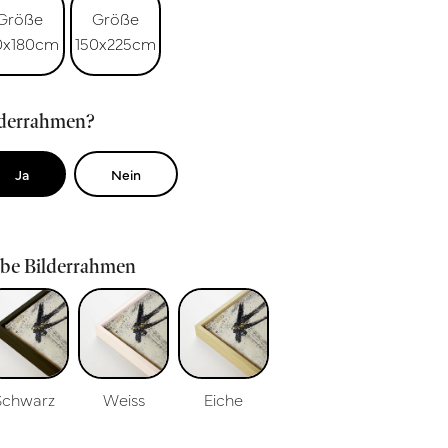
Größe
Größe
0x180cm
150x225cm
lderrahmen?
Ja
Nein
rbe Bilderrahmen
Schwarz
Weiss
Eiche