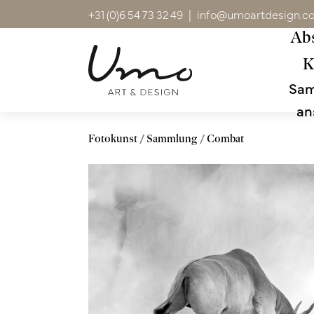
+31 (0)6 54 73 32 49
|
info@umoartdesign.c
Abs
K
Sa
an
Fotokunst
Sammlung
Combat