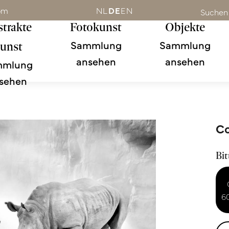
om
NL
DE
EN
Suchen
trakte
Fotokunst
Objekte
Sammlung
Sammlung
unst
ansehen
ansehen
mmlung
sehen
C
Bit
6