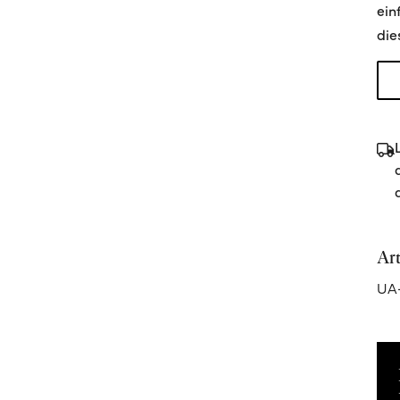
ein
die
Ar
UA