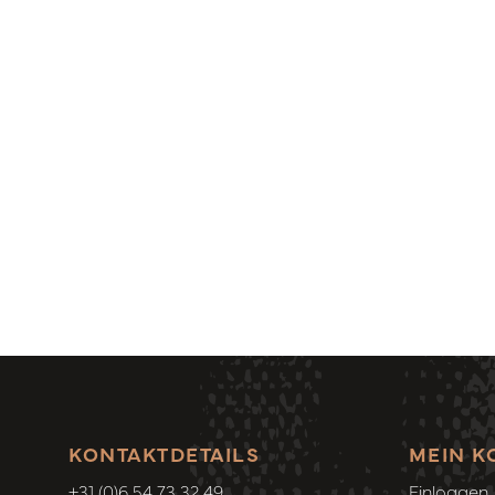
KONTAKTDETAILS
MEIN K
+31 (0)6 54 73 32 49
Einloggen