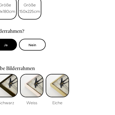
Größe
Größe
0x180cm
150x225cm
lderrahmen?
Ja
Nein
rbe Bilderrahmen
Schwarz
Weiss
Eiche