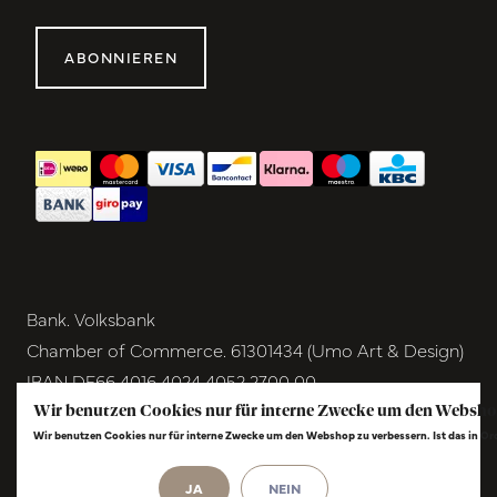
ABONNIEREN
Bank. Volksbank
Chamber of Commerce. 61301434 (Umo Art & Design)
IBAN DE66 4016 4024 4052 2700 00
BIC GENODEM1GRN
Wir benutzen Cookies nur für interne Zwecke um den Websho
Wir benutzen Cookies nur für interne Zwecke um den Webshop zu verbessern. Ist das in O
VAT NL854291040B01
© Copyright 2026 - Umo Art & Design |
InStijl
JA
NEIN