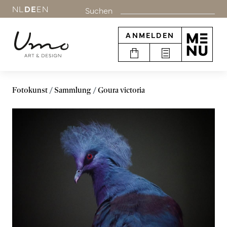
NL
DE
EN
Suchen
ANMELDEN
Fotokunst
Sammlung
Goura victoria