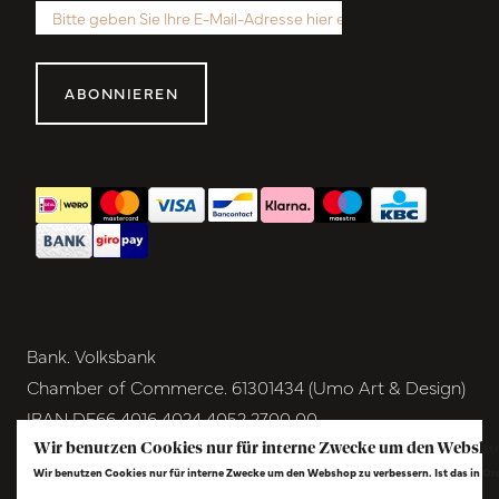
ABONNIEREN
Bank. Volksbank
Chamber of Commerce. 61301434 (Umo Art & Design)
IBAN DE66 4016 4024 4052 2700 00
BIC GENODEM1GRN
Wir benutzen Cookies nur für interne Zwecke um den Websho
Wir benutzen Cookies nur für interne Zwecke um den Webshop zu verbessern. Ist das in O
VAT NL854291040B01