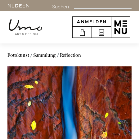
NL
DE
EN
Suchen
ANMELDEN
Fotokunst
Sammlung
Reflection