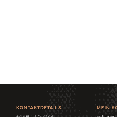
KONTAKTDETAILS
MEIN K
+31 (0)6 54 73 32 49
Einloggen