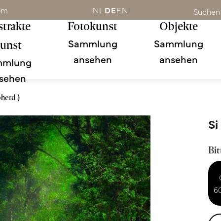
om
NL
DE
EN
Suchen
trakte
Fotokunst
Objekte
Sammlung
Sammlung
unst
ansehen
ansehen
mmlung
sehen
pherd )
Si
Bit
6