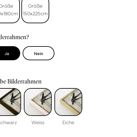
Größe
Größe
0x180cm
150x225cm
lderrahmen?
Ja
Nein
rbe Bilderrahmen
Schwarz
Weiss
Eiche