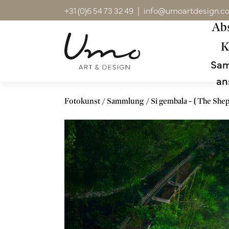
+31 (0)6 54 73 32 49
|
info@umoartdesign.c
Abs
K
Sa
an
Fotokunst
Sammlung
Si gembala - ( The She