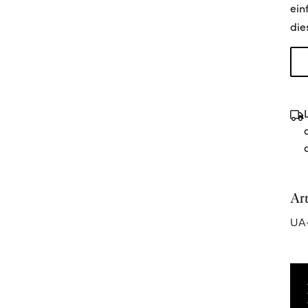
ein
die
Ar
UA