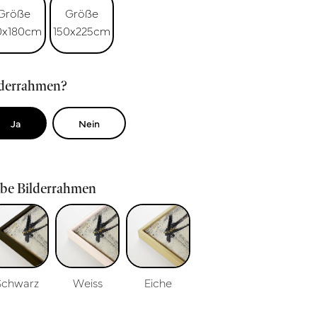
Größe
Größe
0x180cm
150x225cm
lderrahmen?
Ja
Nein
rbe Bilderrahmen
Schwarz
Weiss
Eiche