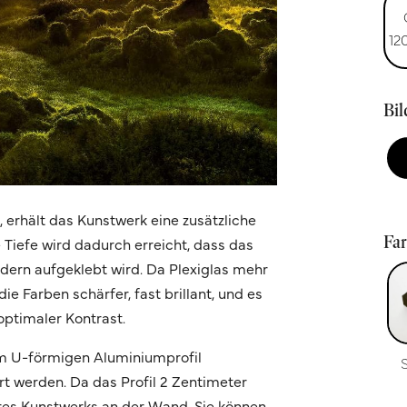
12
Bi
n, erhält das Kunstwerk eine zusätzliche
Fa
e Tiefe wird dadurch erreicht, dass das
ondern aufgeklebt wird. Da Plexiglas mehr
ie Farben schärfer, fast brillant, und es
optimaler Kontrast.
m U-förmigen Aluminiumprofil
t werden. Da das Profil 2 Zentimeter
Ihres Kunstwerks an der Wand. Sie können