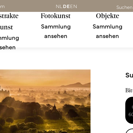
om
NL
DE
EN
Suchen
trakte
Fotokunst
Objekte
Sammlung
Sammlung
unst
ansehen
ansehen
mmlung
sehen
Su
Bit
6