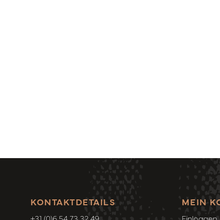
KONTAKTDETAILS
MEIN K
+31 (0)6 54 73 32 49
Einloggen