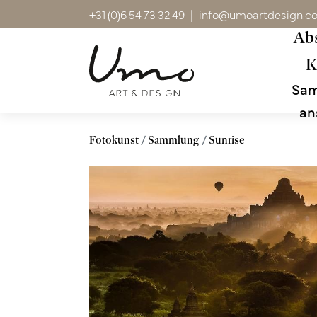
+31 (0)6 54 73 32 49
|
info@umoartdesign.c
Abs
K
Sa
an
Fotokunst
Sammlung
Sunrise