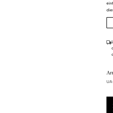
ein
die
Ar
UA