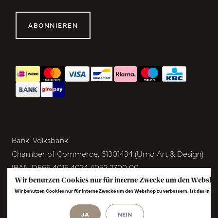
ABONNIEREN
Bank. Volksbank
Chamber of Commerce. 61301434 (Umo Art & Design)
IBAN DE66 4016 4024 4052 2700 00
BIC GENODEM1GRN
Wir benutzen Cookies nur für interne Zwecke um den Websho
Wir benutzen Cookies nur für interne Zwecke um den Webshop zu verbessern. Ist das in O
VAT NL854291040B01
JA
NEIN
© Copyright 2026 - Umo Art & Design |
InStijl