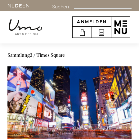
NL
DE
EN
Suchen
ANMELDEN
Sammlung2
Times Square