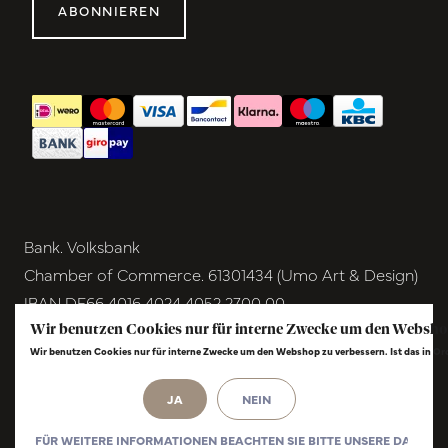
ABONNIEREN
Bank. Volksbank
Chamber of Commerce. 61301434 (Umo Art & Design)
IBAN DE66 4016 4024 4052 2700 00
BIC GENODEM1GRN
Wir benutzen Cookies nur für interne Zwecke um den Websho
Wir benutzen Cookies nur für interne Zwecke um den Webshop zu verbessern. Ist das in O
VAT NL854291040B01
© Copyright 2026 - Umo Art & Design |
InStijl
JA
NEIN
Media
Realisatie
FÜR WEITERE INFORMATIONEN BEACHTEN SIE BITTE UNSERE DATENS