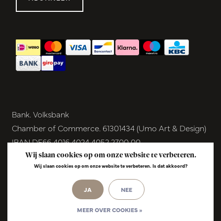
Bank. Volksbank
Chamber of Commerce. 61301434 (Umo Art & Design)
IBAN DE66 4016 4024 4052 2700 00
BIC GENODEM1GRN
Wij slaan cookies op om onze website te verbeteren.
Wij slaan cookies op om onze website te verbeteren. Is dat akkoord?
VAT NL854291040B01
© Copyright 2026 - Umo Art & Design |
JA
NEE
InStijl
Media
Realisatie
MEER OVER COOKIES »