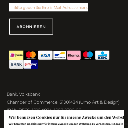
ABONNIEREN
Bank. Volksbank
Chamber of Commerce. 61301434 (Umo Art & Design)
IBAN DE66 4016 4024 4052 2700 00
BIC GENODEM1GRN
Wir benutzen Cookies nur für interne Zwecke um den Websho
Wir benutzen Cookies nur für interne Zwecke um den Webshop zu verbessern. Ist das in O
VAT NL854291040B01