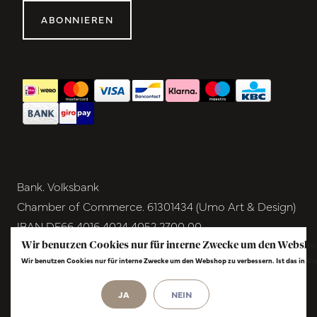
ABONNIEREN
Bank. Volksbank
Chamber of Commerce. 61301434 (Umo Art & Design)
IBAN DE66 4016 4024 4052 2700 00
BIC GENODEM1GRN
Wir benutzen Cookies nur für interne Zwecke um den Websho
Wir benutzen Cookies nur für interne Zwecke um den Webshop zu verbessern. Ist das in O
VAT NL854291040B01
JA
NEIN
© Copyright 2026 - Umo Art & Design |
InStijl
Media
Realisatie