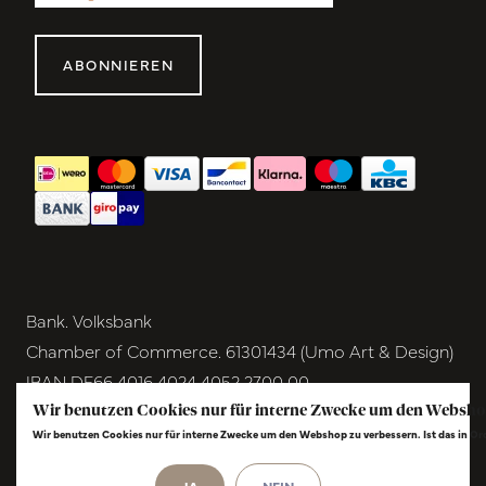
ABONNIEREN
Bank. Volksbank
Chamber of Commerce. 61301434 (Umo Art & Design)
IBAN DE66 4016 4024 4052 2700 00
BIC GENODEM1GRN
Wir benutzen Cookies nur für interne Zwecke um den Websho
Wir benutzen Cookies nur für interne Zwecke um den Webshop zu verbessern. Ist das in O
VAT NL854291040B01