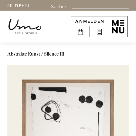
NL
DE
EN
Suchen
ANMELDEN
Abstrakte Kunst
Silence III