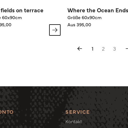
 fields on terrace
Where the Ocean End
e 60x90cm
Größe 60x90cm
95,00
Aus 395,00
1
2
3
ONTO
SERVICE
Kontakt