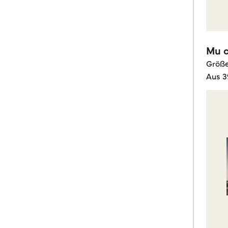
Mu c
Größ
Aus 3