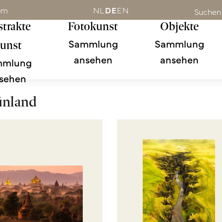
om
NL
DE
EN
Suchen
trakte
Fotokunst
Objekte
Sammlung
Sammlung
unst
ansehen
ansehen
mmlung
sehen
ünland