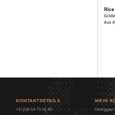
Rice
Größ
Aus 3
KONTAKTDETAILS
MEIN K
+31 (0)6 54 73 32 49
Einloggen