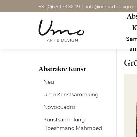
+31 (0)6 54 73 32 49
|
info@umoartdesign.c
Abs
K
Sa
an
Gr
Abstrakte Kunst
Neu
Umo Kunstsammlung
Novocuadro
Kunstsammlung
Hoeshmand Mahmoed